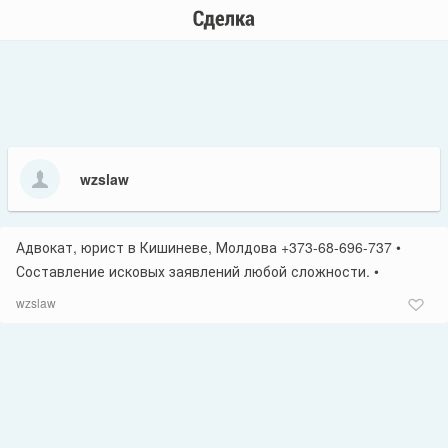
wzslaw
Адвокат, юрист в Кишиневе, Молдова +373-68-696-737 •
Составление исковых заявлений любой сложности. •
Представительство адвокатов в суде любой инстанции. •
wzslaw
Регистрация и администрирование ваших компаний. •
Внешнеторговые контракты. • Предоставление
юридического адреса и ведение бухгалтерского учета. •
Правовая поддержка ведения бизнеса. Подробности Вы
узнаете на: http://www.advokatmoldova.ru