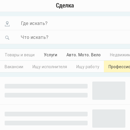
Где искать?
Что искать?
Товары и вещи
Услуги
Авто. Мото. Вело
Недвижим
Вакансии
Ищу исполнителя
Ищу работу
Профессио