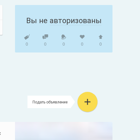
Вы не
авторизованы
0
0
0
0
0
Подать объявление
с