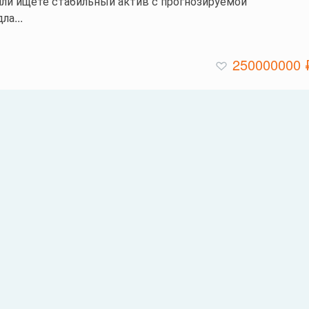
ли ищете стабильный актив с прогнозируемой
а...
250000000 