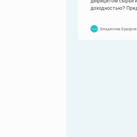
дефицитом сырья и
доходностью? Предл
Владислав Бушуров