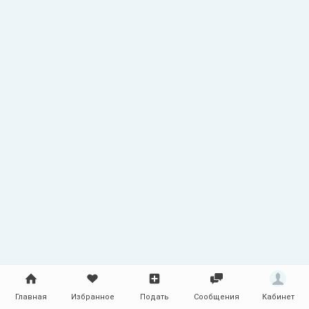
по номеру телефона в контактах
объявления!
Главная
Избранное
Подать
Сообщения
Кабинет