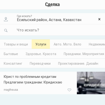
Где искать?
Что искать?
Товары и вещи
Услуги
Авто. Мото. Вело
Недвижим
Бытовые
Здоровье. Красота
Праздники. Мероприятия
Консалтинг
Переводчики
Проектирование. Дизайн
Юрист по проблемным кредитам
Предлагаем гражданам: Юридискаю
защиту, а так же юридические услуги
magtheusa
адвоката. Юридическая помощь с банком,
долгами и другим гражданским делам! По
всем вопросам пишите так же на Whatsapp