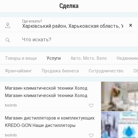
Где искать?
Что искать?
Товары и вещи
Услуги
Авто. Мото. Вело
Недвижим
Франчайзинг
Продажа бизнеса
Сотрудничество
О
Магазин климатической техники Холод
Магазин климатической техники Холод
решит любую задачу в области
tvoiinfo
кондиционирования. Ассортимент
позволит подобрать и купить у нас
Магазин дистилляторов и комплектующих
необходимую климатическую технику для
KREDO-GON Наши дистилляторы
любого помещения: настенные (бытовые)
идеально подойдут для самогона, виски,
tvoiinfo