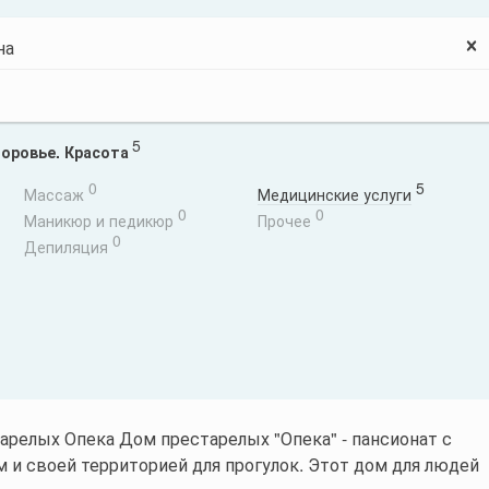
5
оровье. Красота
0
5
Массаж
Медицинские услуги
0
0
Маникюр и педикюр
Прочее
0
Депиляция
арелых Опека Дом престарелых "Опека" - пансионат с
и своей территорией для прогулок. Этот дом для людей