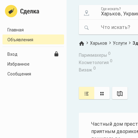
Где искать?
Что искать?
Главная
Объявления
Харьков
Услуги
Зд
0
Вход
Парикмахеры
0
Косметология
Избранное
0
Визаж
Сообщения
Частный дом прест
приятным двориком 