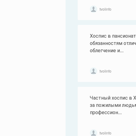
tvoiinfo
Хоспис в пансионат
обязанностям отлич
облегчение и...
tvoiinfo
Частный хоспис в Х
за пожилыми людьм
профессион...
tvoiinfo