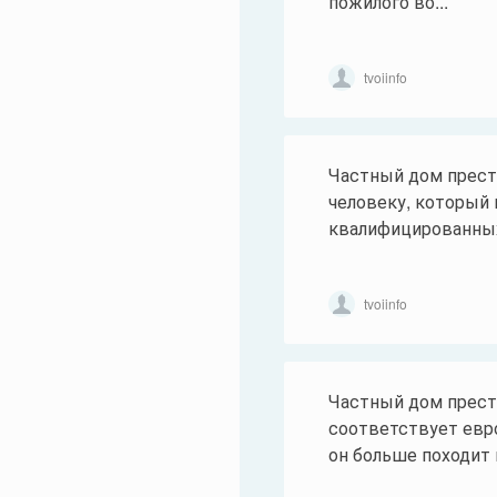
пожилого во...
tvoiinfo
Частный дом прест
человеку, который 
квалифицированных
tvoiinfo
Частный дом прес
соответствует евр
он больше походит н