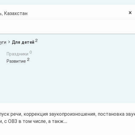
2
уги
Для детей
0
Праздники
2
Развитие
апуск речи, коррекция заукопроизношения, постановка зву
с ОВЗ в том числе, а такж...