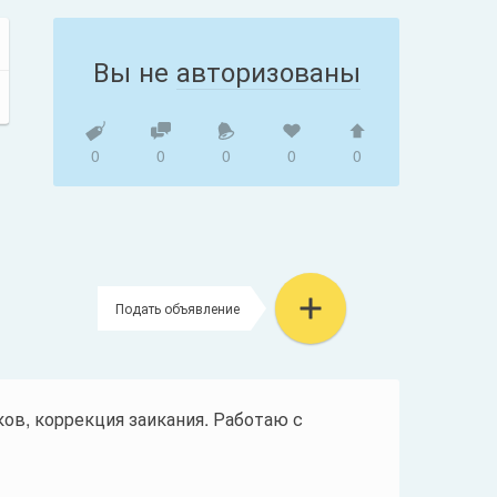
Вы не
авторизованы
0
0
0
0
0
Подать объявление
ков, коррекция заикания. Работаю с