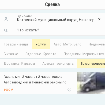
Где искать?
Что искать?
Товары и вещи
Услуги
Авто. Мото. Вело
Недвижим
Бытовые
Здоровье. Красота
Праздники. Мероприятия
Доставка. Курьеры
Аренда транспорта
Грузоперевозк
Газель мин 2 часа от 2 часов только
Автозаводский и Ленинский районы по
другим районам от 3 минимум Перевезу
1000 ₽
ваш груз быстро и бережно ! Работаю по
России, городу и области ! Работаю и
принимаем заказы ежедневно,