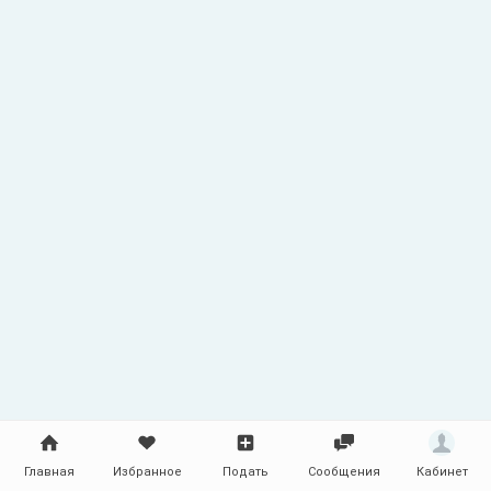
квартирных, офисных, дачных ! Перевозка
и подъем мебели, бытовой техники,
холодильников, стиральных машин!
Индивидуальный подход к каждому
клиенту ! Цены не дорогие определяются в
зависимости от сложности, объёма
работы ! Газель от 1000р/час Переезды
(газель+2 грузчика) от 6000 руб БЕЗ
ПОСРЕДНИКОВ ! Звоните договоримся !
Главная
Избранное
Подать
Сообщения
Кабинет