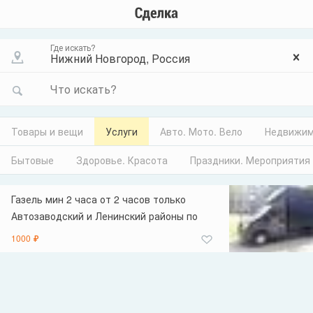
Где искать?
Что искать?
Товары и вещи
Услуги
Авто. Мото. Вело
Недвижим
Бытовые
Здоровье. Красота
Праздники. Мероприятия
Газель мин 2 часа от 2 часов только
Автозаводский и Ленинский районы по
другим районам от 3 минимум Перевезу
1000 ₽
ваш груз быстро и бережно ! Работаю по
России, городу и области ! Работаю и
принимаем заказы ежедневно,
круглосуточно ! Организация переездов