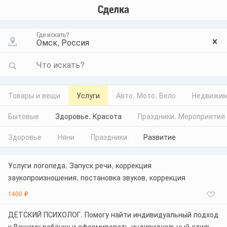
Где искать?
Что искать?
Товары и вещи
Услуги
Авто. Мото. Вело
Недвижим
Бытовые
Здоровье. Красота
Праздники. Мероприятия
Здоровье
Няни
Праздники
Развитие
Услуги логопеда. Запуск речи, коррекция
заукопроизношения, постановка звуков, коррекция
заикания. Работаю с любыми детишками, с ОВЗ в том
1400 ₽
числе, а также со взрослыми, имеющими дефекты речи.
Люблю свою работу, все делаю качественно и
ДЕТСКИЙ ПСИХОЛОГ. Помогу найти индивидуальный подход
результативно.
к Вашему ребёнку и сформировать индивидуальный стиль