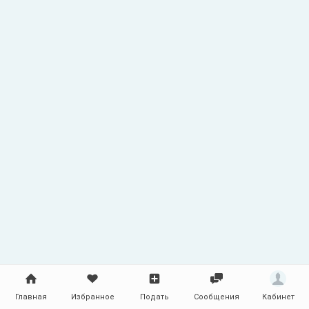
кондиционера берут на себя наши
специалисты, таких как установка с авто -
вышки, при помощи альпиниста, монтаж
мульти - сплит систем. Звоните, мы рады
будем сотрудничеству. http://montag-
kondicionerov.kharkov.ua
Главная
Избранное
Подать
Сообщения
Кабинет