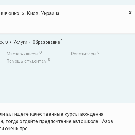
1
о, 3
Услуги
Образование
0
0
Мастер-классы
Репетиторы
0
Помощь студентам
ли вы ищете качественные курсы вождения
н, тогда отдайте предпочтение автошколе «Азов
и очень про...