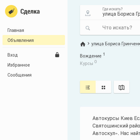
Где искать?
Что искать?
Главная
Объявления
улица Бориса Гринченк
1
Вход
Вождение
0
Курсы
Избранное
Сообщения
Автокурсы Киев Ес
Святошинский райо
Автоскул». Нас найт