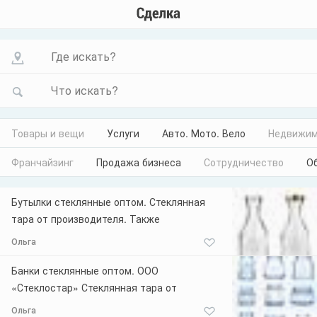
Где искать?
Что искать?
Товары и вещи
Услуги
Авто. Мото. Вело
Недвижим
Франчайзинг
Продажа бизнеса
Сотрудничество
О
Бутылки стеклянные оптом. Стеклянная
тара от производителя. Также
занимаемся декорированием тары. Наша
Ольга
компания предлагает широкий
ассортимент стеклянных банок и бутылок
Банки стеклянные оптом. ООО
для производителей продовольственных
«Стеклостар» Стеклянная тара от
товаров: от классических форм и объемов
производителя. Также занимаемся
Ольга