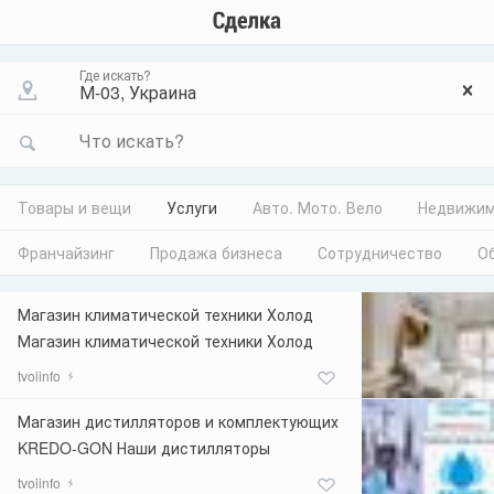
Где искать?
Что искать?
Товары и вещи
Услуги
Авто. Мото. Вело
Недвижим
Франчайзинг
Продажа бизнеса
Сотрудничество
О
Магазин климатической техники Холод
Магазин климатической техники Холод
решит любую задачу в области
tvoiinfo
кондиционирования. Ассортимент
позволит подобрать и купить у нас
Магазин дистилляторов и комплектующих
необходимую климатическую технику для
KREDO-GON Наши дистилляторы
любого помещения: настенные (бытовые)
идеально подойдут для самогона, виски,
tvoiinfo