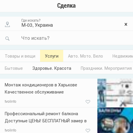
Где искать?
Что искать?
Товары и вещи
Услуги
Авто. Мото. Вело
Недвижим
Бытовые
Здоровье. Красота
Праздники. Мероприятия
Монтаж кондиционеров в Харькове
Качественное обслуживание
кондиционеров в Харькове на высоком
tvoiinfo
уровне! Только у нас производиться
быстрый монтаж, установка и демонтаж
Профессиональный ремонт балкона
товара по низкой цене. Сложность
Доступные ЦЕНЫ! БЕСПЛАТНЫЙ замер в
выполняемых работ при установке
черте города. НАШИ УСЛУГИ:
tvoiinfo