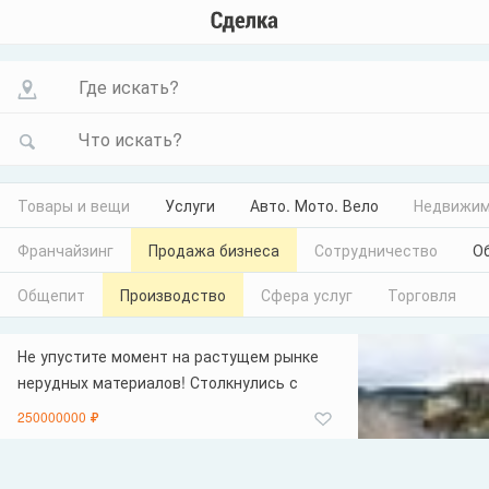
Где искать?
Что искать?
Товары и вещи
Услуги
Авто. Мото. Вело
Недвижим
Франчайзинг
Продажа бизнеса
Сотрудничество
О
Общепит
Производство
Сфера услуг
Торговля
Не упустите момент на растущем рынке
нерудных материалов! Столкнулись с
дефицитом сырья или ищете стабильный
250000000 ₽
актив с прогнозируемой доходностью?
Предлагаем действующий гранитный
карьер в Лахденпохском районе Карелии.