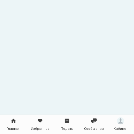
месяцев - 4000 грн. Создание сайта - Все
включено: - уникальный дизайн,
размещение в интернете, СМС (система
управления сайтом), оптимизация,
наполнение! http://wediz.com
Главная
Избранное
Подать
Сообщения
Кабинет