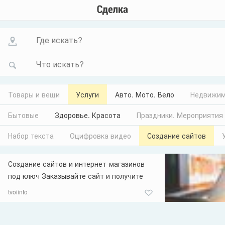
Где искать?
Что искать?
Товары и вещи
Услуги
Авто. Мото. Вело
Недвижим
Бытовые
Здоровье. Красота
Праздники. Мероприятия
Набор текста
Оцифровка видео
Создание сайтов
Создание сайтов и интернет-магазинов
под ключ Заказывайте сайт и получите
продвижение по уникальным ценам!!!
tvoiinfo
Раскрутка сайтов - только для "своих"!
(Только сайты создаваемые нашей
компанией): 3 месяца - 2300 грн. 6