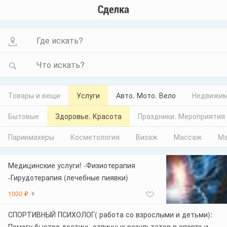
Где искать?
Что искать?
Товары и вещи
Услуги
Авто. Мото. Вело
Недвижим
Бытовые
Здоровье. Красота
Праздники. Мероприятия
Парикмахеры
Косметология
Визаж
Массаж
Ма
Медицинские услуги! -Физиотерапия
-Гирудотерапия (лечебные пиявки)
Контактные данные: Телефоны: +7 (705)
1000 ₽
5728664 +7 (708) 4836393 +7(705) 7973762
+7 (747) 6607202 mag_om@mail.ru
СПОРТИВНЫЙ ПСИХОЛОГ( работа со взрослыми и детьми):
Whatsapp: +7 705 572 86 64 Whatsapp:
Помогу быстро достичь отличных результатов в спорте и