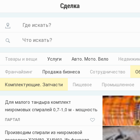
Где искать?
Что искать?
Товары и вещи
Услуги
Авто. Мото. Вело
Недвижим
Франчайзинг
Продажа бизнеса
Сотрудничество
О
Комплектующие. Запчасти
Пищевое
Промышленное
Для малого тандыра комплект
нихромовых спиралей 0,7-1,0 м - мощность
3,6-4 кВт; 7-7,5 кВт из нихрома Х20Н80
ПАРТАЛ
Цена нихромой спирали для малого
тандыра - указана за 2 спирали -
Производим спирали из нихромовой
Комплект. Размер тандыра от 0,7 до 1,0
проволоки Х20Н80, Х15Н60. Из фехраля